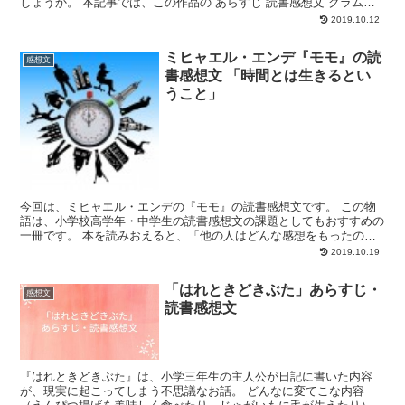
しょうか。 本記事では、この作品の あらすじ 読書感想文 クラムボ
ンの正体とは？ についてまとめています。 読書感想...
2019.10.12
ミヒャエル・エンデ『モモ』の読
感想文
書感想文 「時間とは生きるとい
うこと」
今回は、ミヒャエル・エンデの『モモ』の読書感想文です。 この物
語は、小学校高学年・中学生の読書感想文の課題としてもおすすめの
一冊です。 本を読みおえると、「他の人はどんな感想をもったのだ
ろう？」と気になることがありますよね。とくに、”時間の...
2019.10.19
「はれときどきぶた」あらすじ・
感想文
読書感想文
『はれときどきぶた』は、小学三年生の主人公が日記に書いた内容
が、現実に起こってしまう不思議なお話。 どんなに変てこな内容