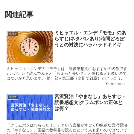
関連記事
ミヒャエル・エンデ『モモ』のあ
感想文
らすじ(ネタバレあり)時間どろぼ
うとの対決にハラハラドキドキ
ミヒャエル・エンデの『モモ』は、読書感想文におすすめの名作です
♪ ただ、いざ読んでみると「ちょっと長い？」と感じる人も多いので
はないかと思います。 第一部～第三部（全部で21章）とけっこうな
ボリュームで内容ももりだくさん！面白そうだけど、全...
2019.10.19
宮沢賢治「やまなし」あらすじ・
感想文
読書感想文|クラムボンの正体と
は何？
「クラムボンはわらったよ。」という言葉がすごく印象的な宮沢賢治
の『やまなし』、国語の教科書で読んだという人も多いのではないで