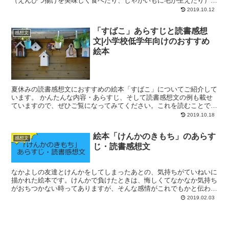
（えんぴつ揚げを美味しく食べたり、じゃがいもに毛が生えたり）で
も日記に書きさえすれば、現実になってしまう！読みやすくて続...
2019.10.12
「すばこ」あらすじと読書感想
感想文
文|小学校低学年向けのおすすめ
絵本
夏休みの読書感想文におすすめの絵本「すばこ」についてご紹介して
います。 かんたんな内容・あらすじ、そして読書感想文の例も載せ
ていますので、ぜひご覧になってみてください。これを読むことで、
さらさらと感想文が進むはず☆ 親子で一緒に素敵な感想文...
2019.10.18
絵本「けんかのきもち」のあらす
感想文
じ・読書感想文
なかよしの友達とけんかをしてしまったあとの、気持ちがていねいに
描かれた絵本です。けんかで負けたときは、悔しくてなかなか気持ち
がおちつかない時ってありますが、そんな感情がこれでもかと伝わっ
てきます。 けんかに負けたほうと勝ったほうでは、お互い...
2019.02.03