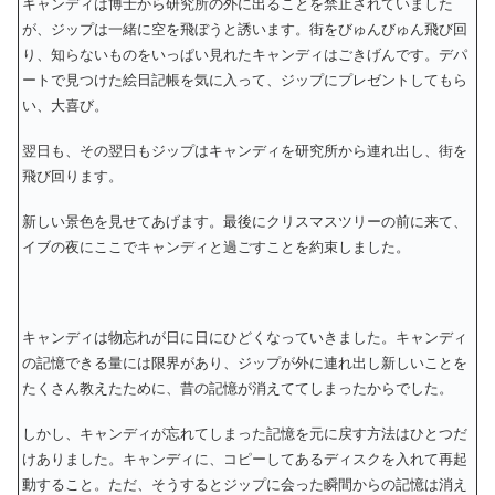
キャンディは博士から研究所の外に出ることを禁止されていました
が、ジップは一緒に空を飛ぼうと誘います。街をびゅんびゅん飛び回
り、知らないものをいっぱい見れたキャンディはごきげんです。デパ
ートで見つけた絵日記帳を気に入って、ジップにプレゼントしてもら
い、大喜び。
翌日も、その翌日もジップはキャンディを研究所から連れ出し、街を
飛び回ります。
新しい景色を見せてあげます。最後にクリスマスツリーの前に来て、
イブの夜にここでキャンディと過ごすことを約束しました。
キャンディは物忘れが日に日にひどくなっていきました。キャンディ
の記憶できる量には限界があり、ジップが外に連れ出し新しいことを
たくさん教えたために、昔の記憶が消えててしまったからでした。
しかし、キャンディが忘れてしまった記憶を元に戻す方法はひとつだ
けありました。キャンディに、コピーしてあるディスクを入れて再起
動すること。ただ、そうするとジップに会った瞬間からの記憶は消え