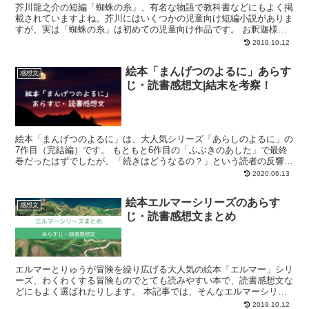
芥川龍之介の短編「蜘蛛の糸」、有名な物語で教科書などにもよく掲
載されていますよね。芥川にはいくつかの児童向け短編小説がありま
すが、実は「蜘蛛の糸」は初めての児童向け作品です。 お釈迦様と
地獄のカンダタという2つの視点で進んでいくこの物語は、...
2019.10.12
絵本「まんげつのよるに」あらす
感想文
じ・読書感想文|結末を考察！
絵本「まんげつのよるに」は、大人気シリーズ「あらしのよるに」の
7作目（完結編）です。 もともと6作目の「ふぶきのあした」で最終
巻だったはずでしたが、「続きはどうなるの？」という読者の反響が
すごく、小学4年生男の子からの「雪の中からガブがモコ...
2020.06.13
絵本エルマーシリーズのあらす
感想文
じ・読書感想文まとめ
エルマーとりゅうが冒険を繰り広げる大人気の絵本「エルマー」シリ
ーズ、わくわくする冒険ものでとても読みやすい本で、読書感想文な
どにもよく選ばれたりします。 本記事では、そんなエルマーシリー
ズの魅力について、詳しくご紹介したいと思います☆ エル...
2019.10.12