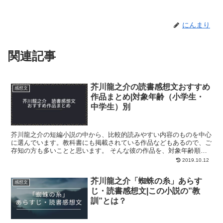
にんまり
関連記事
芥川龍之介の読書感想文おすすめ
感想文
作品まとめ|対象年齢（小学生・
中学生）別
芥川龍之介の短編小説の中から、比較的読みやすい内容のものを中心
に選んでいます。教科書にも掲載されている作品などもあるので、ご
存知の方も多いことと思います。 そんな彼の作品を、対象年齢順に
ご紹介していきます☆ 「面白そう」「読んでみよう」と思...
2019.10.12
芥川龍之介「蜘蛛の糸」あらす
感想文
じ・読書感想文|この小説の”教
訓”とは？