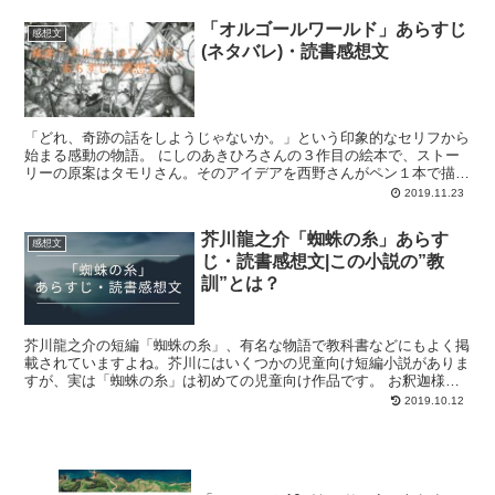
「オルゴールワールド」あらすじ
感想文
(ネタバレ)・読書感想文
「どれ、奇跡の話をしようじゃないか。」という印象的なセリフから
始まる感動の物語。 にしのあきひろさんの３作目の絵本で、ストー
リーの原案はタモリさん。そのアイデアを西野さんがペン１本で描い
たのがこの本です。絵は色がなくてモノクロなんですが、緻...
2019.11.23
芥川龍之介「蜘蛛の糸」あらす
感想文
じ・読書感想文|この小説の”教
訓”とは？
芥川龍之介の短編「蜘蛛の糸」、有名な物語で教科書などにもよく掲
載されていますよね。芥川にはいくつかの児童向け短編小説がありま
すが、実は「蜘蛛の糸」は初めての児童向け作品です。 お釈迦様と
地獄のカンダタという2つの視点で進んでいくこの物語は、...
2019.10.12