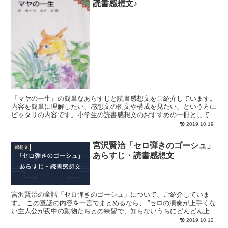
読書感想文♪
『マヤの一生』の簡単なあらすじと読書感想文をご紹介しています。
内容を簡単に理解したい、感想文の例文や構成を見たい、という方に
ピッタリの内容です。小学生の読書感想文のおすすめの一冊としても
有名な本ですが、おすすめされるだけあって、本当に名作...
2019.10.19
宮沢賢治「セロ弾きのゴーシュ」
感想文
あらすじ・読書感想文
宮沢賢治の童話「セロ弾きのゴーシュ」について、ご紹介していま
す。 この童話の内容を一言でまとめるなら、 ”セロの演奏が上手くな
い主人公が夜中の動物たちとの練習で、知らないうちにどんどん上達
して、みんなから認められる” そんなストーリーです。...
2019.10.12