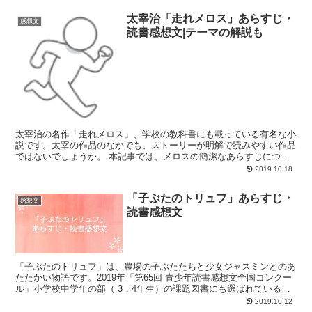
太宰治「走れメロス」あらすじ・
感想文
読書感想文|テーマの解説も
太宰治の名作「走れメロス」、学校の教科書にも載っている有名な小
説です。太宰の作品のなかでも、ストーリーが明解で読みやすい作品
ではないでしょうか。 本記事では、メロスの簡潔なあらすじについ
てまとめています。サクッと内容・ポイント（作品の主題・...
2019.10.18
「子ぶたのトリュフ」あらすじ・
感想文
読書感想文
「子ぶたのトリュフ」は、農場の子ぶたたちと少女ジャスミンとのあ
たたかい物語です。2019年「第65回 青少年読書感想文全国コンクー
ル」小学校中学年の部（ 3，4年生）の課題図書にも選ばれている一
冊です。 本記事では、「子ぶたのトリュフ」（ヘ...
2019.10.12