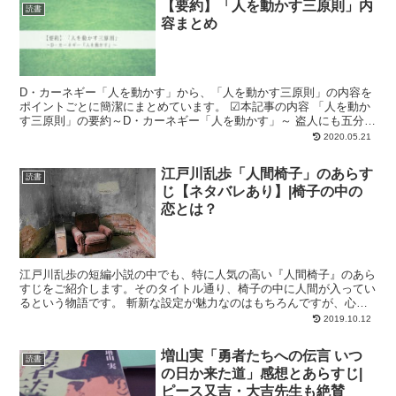
【要約】「人を動かす三原則」内
読書
容まとめ
D・カーネギー「人を動かす」から、「人を動かす三原則」の内容を
ポイントごとに簡潔にまとめています。 ☑本記事の内容 「人を動か
す三原則」の要約～D・カーネギー「人を動かす」～ 盗人にも五分の
理を認める 重要感を持たせる 人の立場に身を置く ...
2020.05.21
江戸川乱歩「人間椅子」のあらす
読書
じ【ネタバレあり】|椅子の中の
恋とは？
江戸川乱歩の短編小説の中でも、特に人気の高い『人間椅子』のあら
すじをご紹介します。そのタイトル通り、椅子の中に人間が入ってい
るという物語です。 斬新な設定が魅力なのはもちろんですが、心理
描写や探偵小説の要素もあり、読み応えあるおすすめの作品...
2019.10.12
増山実「勇者たちへの伝言 いつ
読書
の日か来た道」感想とあらすじ|
ピース又吉・大吉先生も絶賛