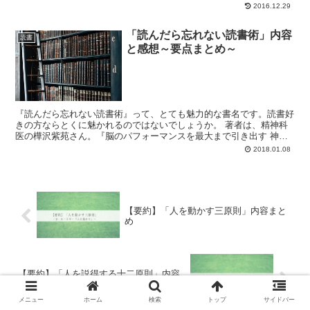
待つ、ということを繰り返しておりました。面白すぎるの...
2016.12.29
「読んだら忘れない読書術」内容
読書
と感想～要点まとめ～
『読んだら忘れない読書術』って、とても魅力的な書名です。読書好
きの方ならとくに魅かれるのではないでしょうか。 著者は、精神科
医の樺沢紫苑さん。『脳のパフォーマンスを最大まで引き出す 神・
時間術』『脳を最適化すれば能力は2倍になる 仕事の精度...
2018.01.08
【要約】「人を動かす三原則」内容まと
め
【要約】「人を説得する十二原則」内容
まとめ
メニュー
ホーム
検索
トップ
サイドバー