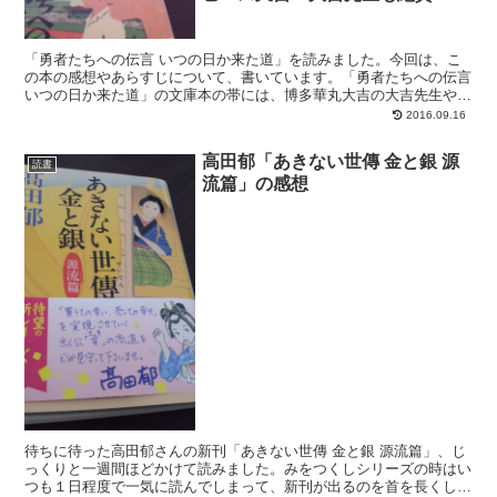
「勇者たちへの伝言 いつの日か来た道」を読みました。今回は、こ
の本の感想やあらすじについて、書いています。「勇者たちへの伝言
いつの日か来た道」の文庫本の帯には、博多華丸大吉の大吉先生やピ
ースの又吉直樹さんの推薦コメントが載っているので、書...
2016.09.16
高田郁「あきない世傳 金と銀 源
読書
流篇」の感想
待ちに待った高田郁さんの新刊「あきない世傳 金と銀 源流篇」、じ
っくりと一週間ほどかけて読みました。みをつくしシリーズの時はい
つも１日程度で一気に読んでしまって、新刊が出るのを首を長くして