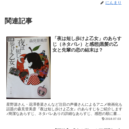
にんまり
関連記事
「夜は短し歩けよ乙女」のあらす
読書
じ（ネタバレ）と感想|黒髪の乙
女と先輩の恋の結末は？
星野源さん・花澤香菜さんなど注目の声優さんによるアニメ映画化も
話題の森見登美彦『夜は短し歩けよ乙女』のあらすじをご紹介します
♪簡潔なあらすじ、ネタバレありの詳細なあらすじ、感想の順に書い
てます。森見登美彦さんの代表作！恋愛ファンタジーの傑作...
2018.07.03