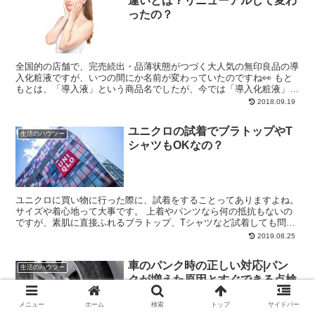
違いとは？リニューアルして変わ
ったの？
全国的の店舗で、完売続出・品薄状態がつづく大人気の無印良品の導
入化粧液ですが、いつの間にか名前が変わっていたのですね👀 もと
もとは、「導入液」という商品名でしたが、今では「導入化粧液」と
いう名前に変わっています。 View this pos...
2018.09.19
ユニクロの試着でブラトップやT
生活のハウツー
シャツもOKなの？
ユニクロに買い物に行った際に、試着をすることってありますよね。
サイズや着心地って大事です。 上着やパンツなら何の抵抗もないの
ですが、素肌に直接ふれるブラトップ、Tシャツなど試着しても問題
はないのでしょうか。また、ユニクロで試着してはいけない...
2019.08.25
車のパンク時の正しい対応|パン
生活のハウツー
クが増えた原因とすぐできる点検
方法まとめ
メニュー
ホーム
検索
トップ
サイドバー