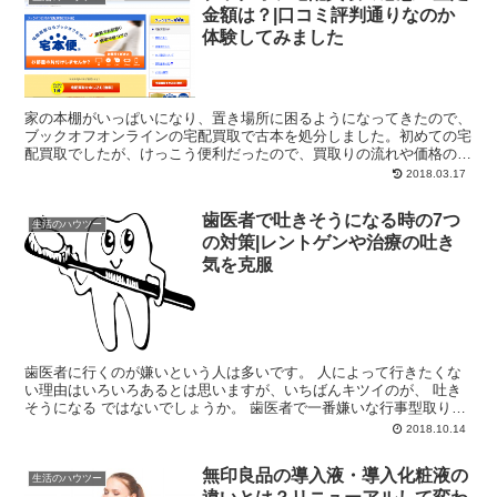
金額は？|口コミ評判通りなのか
体験してみました
家の本棚がいっぱいになり、置き場所に困るようになってきたので、
ブックオフオンラインの宅配買取で古本を処分しました。初めての宅
配買取でしたが、けっこう便利だったので、買取りの流れや価格の相
場など、まとめてみました。あわせて、ネット上の口コミ評...
2018.03.17
歯医者で吐きそうになる時の7つ
生活のハウツー
の対策|レントゲンや治療の吐き
気を克服
歯医者に行くのが嫌いという人は多いです。 人によって行きたくな
い理由はいろいろあるとは思いますが、いちばんキツイのが、 吐き
そうになる ではないでしょうか。 歯医者で一番嫌いな行事型取りの
季節がやってまいりました。昔は吐きまくって型とるだけ...
2018.10.14
無印良品の導入液・導入化粧液の
生活のハウツー