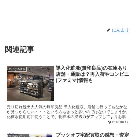
にんまり
関連記事
導入化粧液(無印良品)の在庫あり
気になる通販
店舗・通販は？再入荷やコンビニ
(ファミマ)情報も
売り切れ続出大人気の無印良品 導入化粧液、店舗に行ってもなかな
か見つからない・・・という方もきっと多いのではないでしょうか。
化粧水使用前に使うことで、化粧水の浸透力がアップしてよりお肌が
潤うと評判のスキンケアシリーズです♪ View th...
2018.09.17
ブックオフ宅配買取の感想・査定
生活のハウツー