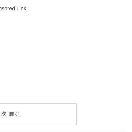
sored Link
目次