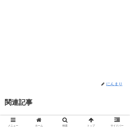
にんまり
関連記事
金属バット友保がかっこいい！？
お笑い
彼女やバイト・裁判所の話を調
メニュー
ホーム
検索
トップ
サイドバー