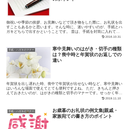
御祝いや季節の挨拶、お見舞いなどで頂き物をした際に、お礼状を出
すこともあるかと思います。そんな時に、迷いやすいのが、手紙とハ
ガキどちらで出すかということです。 昔は、手紙を封筒に入れて送
るのが礼儀とされていましたが、最近はその傾向が薄れてき...
2016.10.31
寒中見舞いのはがき・切手の種類
手紙・ハガキのマナー
は？喪中時と年賀状のお返しでの
違い
年賀状を出し遅れた時、喪中で年賀状が出せない時など、寒中見舞い
はいろんな場面で使えてとても便利ですよね。 ただ、きちんと押さ
えておきたいのが、はがきの種類と切手のマナーです。せっかく年始
のご挨拶を出したのにも関わらず、ここを失敗すると、失礼...
2019.11.10
お歳暮のお礼状の例文集|親戚・
手紙・ハガキのマナー
家族宛ての書き方のポイント