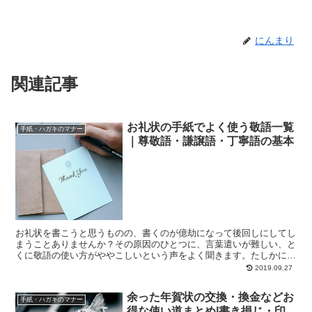
にんまり
関連記事
お礼状の手紙でよく使う敬語一覧
手紙・ハガキのマナー
｜尊敬語・謙譲語・丁寧語の基本
お礼状を書こうと思うものの、書くのが億劫になって後回しにしてし
まうことありませんか？その原因のひとつに、言葉遣いが難しい、と
くに敬語の使い方がややこしいという声をよく聞きます。たしかに、
手紙となると普段使わない堅めの表現を使いますし、おしゃ...
2019.09.27
余った年賀状の交換・換金などお
手紙・ハガキのマナー
得な使い道まとめ|書き損じ・印