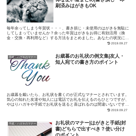
刷済みはがきもOK
毎年余ってしまう年賀状・・・、書き損じ・未使用のはがきを無駄に
してしまっていませんか？余った年賀はがきをお得に有効活用（換
金・交換・再利用など）する方法をまとめました。あなたの状況にあ
った最適な換金・交換方法をすることで、よりお得に♪毎年お...
2019.09.27
お歳暮のお礼状の例文集|友人・
手紙・ハガキのマナー
知人宛ての書き方のポイント
お歳暮を戴いたら、お礼状を書くのが正式なマナーとされています。
気心の知れた友達や知人には電話でお礼を伝えるのもひとつですが、
やはりハガキや手紙でお礼状を送ると喜ばれるのは間違いないですよ
ね。 そこで、今回はお友達・お知り合いにお礼状を書く際...
2019.09.27
お礼状のマナー|はがきと手紙(封
手紙・ハガキのマナー
書)どちらで出すべき？使い分け
のポイント